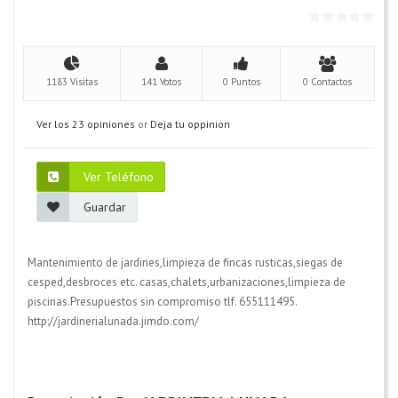
1183 Visitas
141 Votos
0 Puntos
0 Contactos
Ver los 23 opiniones
or
Deja tu oppinion
Ver Teléfono
Guardar
Mantenimiento de jardines,limpieza de fincas rusticas,siegas de
cesped,desbroces etc. casas,chalets,urbanizaciones,limpieza de
piscinas.Presupuestos sin compromiso tlf. 655111495.
http://jardinerialunada.jimdo.com/