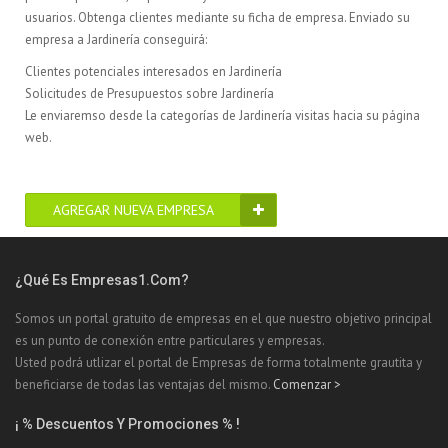
usuarios. Obtenga clientes mediante su ficha de empresa. Enviado su
empresa a Jardinería conseguirá:
Clientes potenciales interesados en Jardinería
Solicitudes de Presupuestos sobre Jardinería
Le enviaremso desde la categorías de Jardinería visitas hacia su página
web.
AGREGAR NUEVA EMPRESA
¿Qué Es Empresas1.com?
Somos un portal gratuito de empresas en el que nuestro objetivo principal
es un punto de conexión entre particulares y empresas.
Usted podrá utlizar el portal de Empresas de forma totalmente grautita y
beneficiarse de todas las ventajas del mismo.
Comenzar >
¡ % Descuentos Y Promociones % !