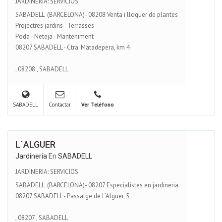
JARDINERIA: SERVICIOS
SABADELL (BARCELONA)- 08208 Venta i lloguer de plantes
Projectres jardins - Terrasses
Poda - Neteja - Manteniment
08207 SABADELL - Ctra. Matadepera, km 4
,
08208
,
SABADELL
SABADELL
Contactar
Ver Teléfono
L´ALGUER
Jardinería
En
SABADELL
JARDINERIA: SERVICIOS
SABADELL (BARCELONA)- 08207 Especialistes en jardineria
08207 SABADELL - Passatge de l´Alguer, 5
,
08207
,
SABADELL