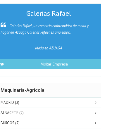
Galerías Rafael
Galerías Rafael, un comercio emblemático de moda y
En Teresa Z
hogar en Azuaga Galerías Rafael es una empr...
especializamos en
Moda en AZUAGA
Fotogr
Visitar Empresa
Maquinaria-Agricola
MADRID (3)
ALBACETE (2)
BURGOS (2)