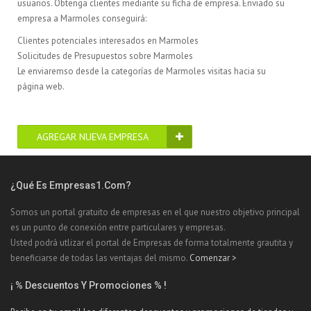
usuarios. Obtenga clientes mediante su ficha de empresa. Enviado su
empresa a Marmoles conseguirá:
Clientes potenciales interesados en Marmoles
Solicitudes de Presupuestos sobre Marmoles
Le enviaremso desde la categorías de Marmoles visitas hacia su
página web.
AGREGAR NUEVA EMPRESA
¿Qué Es Empresas1.com?
Somos un portal gratuito de empresas en el que nuestro objetivo principal
es un punto de conexión entre particulares y empresas.
Usted podrá utlizar el portal de Empresas de forma totalmente grautita y
beneficiarse de todas las ventajas del mismo.
Comenzar >
¡ % Descuentos Y Promociones % !