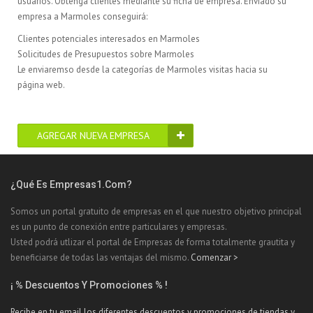
usuarios. Obtenga clientes mediante su ficha de empresa. Enviado su
empresa a Marmoles conseguirá:
Clientes potenciales interesados en Marmoles
Solicitudes de Presupuestos sobre Marmoles
Le enviaremso desde la categorías de Marmoles visitas hacia su
página web.
AGREGAR NUEVA EMPRESA
¿Qué Es Empresas1.com?
Somos un portal gratuito de empresas en el que nuestro objetivo principal
es un punto de conexión entre particulares y empresas.
Usted podrá utlizar el portal de Empresas de forma totalmente grautita y
beneficiarse de todas las ventajas del mismo.
Comenzar >
¡ % Descuentos Y Promociones % !
Recibe en tu email los diferentes descuentos y promociones de tiendas y