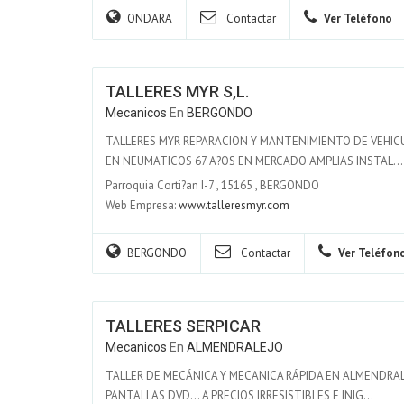
ONDARA
Contactar
Ver Teléfono
TALLERES MYR S,L.
Mecanicos
En
BERGONDO
TALLERES MYR REPARACION Y MANTENIMIENTO DE VEHICU
EN NEUMATICOS 67 A?OS EN MERCADO AMPLIAS INSTAL...
Parroquia Corti?an I-7
,
15165
,
BERGONDO
Web Empresa:
www.talleresmyr.com
BERGONDO
Contactar
Ver Teléfon
TALLERES SERPICAR
Mecanicos
En
ALMENDRALEJO
TALLER DE MECÁNICA Y MECANICA RÁPIDA EN ALMENDRALE
PANTALLAS DVD... A PRECIOS IRRESISTIBLES E INIG...