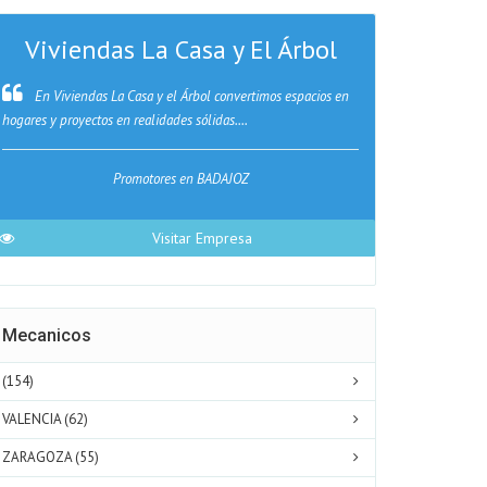
Viviendas La Casa y El Árbol
Psi
En Viviendas La Casa y el Árbol convertimos espacios en
Marta Nuero
hogares y proyectos en realidades sólidas....
en el acompañami
Promotores en BADAJOZ
Visitar Empresa
Mecanicos
(154)
VALENCIA (62)
ZARAGOZA (55)