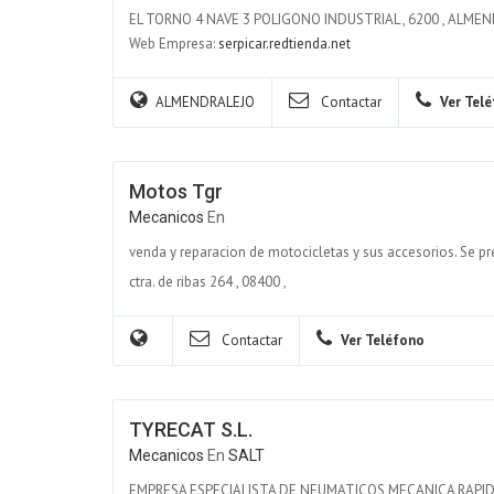
EL TORNO 4 NAVE 3 POLIGONO INDUSTRIAL
,
6200
,
ALMEN
Web Empresa:
serpicar.redtienda.net
ALMENDRALEJO
Contactar
Ver Tel
Motos Tgr
Mecanicos
En
venda y reparacion de motocicletas y sus accesorios. Se p
ctra. de ribas 264
,
08400
,
Contactar
Ver Teléfono
TYRECAT S.L.
Mecanicos
En
SALT
EMPRESA ESPECIALISTA DE NEUMATICOS MECANICA RAPI