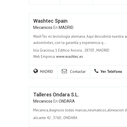
Washtec Spain
Mecanicos
En
MADRID
WashTec es tecnología alemana. Aquí descubrirá nuestra 
automóviles, con la garantía y experiencia q...
Isla Graciosa, 1 Edificio Ancora
,
28703
,
MADRID
Web Empresa:
www.washtec.es
MADRID
Contactar
Ver Teléfono
Talleres Ondara S.l.
Mecanicos
En
ONDARA
Mecanica,diagnosis todas marcas,neumaticos,alineacion di
alicante 42
,
3760
,
ONDARA