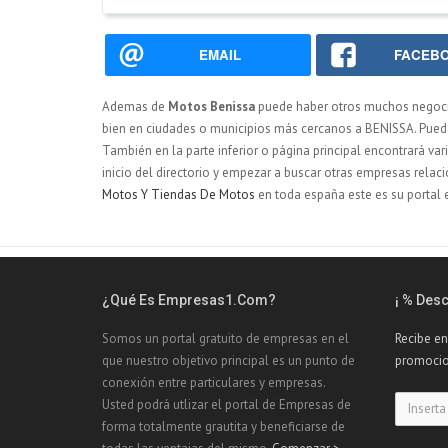
EMAIL
FACEB
Ademas de
Motos Benissa
puede haber otros muchos negoc
bien en ciudades o municipios más cercanos a BENISSA. Puede 
También en la parte inferior o página principal encontrará var
inicio del directorio y empezar a buscar otras empresas rel
Motos Y Tiendas De Motos
en toda españa este es su portal 
¿Qué Es Empresas1.com?
¡ % Des
Somos un portal gratuito de empresas en el
Recibe en
que nuestro objetivo principal es un punto de
promocio
conexión entre particulares y empresas.
Usted podrá utlizar el portal de Empresas de
forma totalmente grautita y beneficiarse de