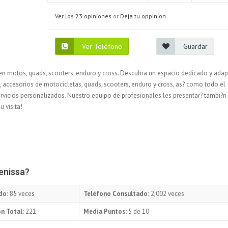
Ver los 23 opiniones
or
Deja tu oppinion
Ver Teléfono
Guardar
 en motos, quads, scooters, enduro y cross. Descubra un espacio dedicado y ada
accesorios de motocicletas, quads, scooters, enduro y cross, as? como todo el
rvicios personalizados. Nuestro equipo de profesionales les presentar? tambi?n
 visita!
enissa?
do:
85 veces
Teléfono Consultado:
2,002 veces
n Total:
221
Media Puntos:
5 de 10