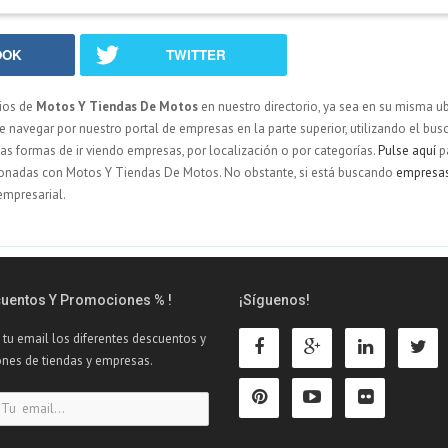
OOK
TWITTER
ios de
Motos Y Tiendas De Motos
en nuestro directorio, ya sea en su misma u
navegar por nuestro portal de empresas en la parte superior, utilizando el busc
ias formas de ir viendo empresas, por localización o por categorías.
Pulse aquí
p
acionadas con Motos Y Tiendas De Motos. No obstante, si está buscando
empresa
empresarial.
cuentos Y Promociones % !
¡Síguenos!
 tu email los diferentes descuentos y
nes de tiendas y empresas.