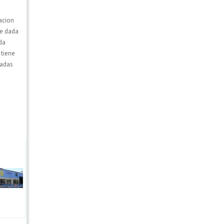
acion
ue dada
da
 tiene
uadas