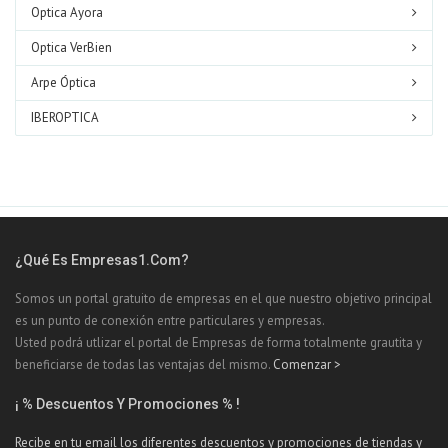
Optica Ayora
Optica VerBien
Arpe Óptica
IBEROPTICA
¿Qué Es Empresas1.com?
Somos un portal gratuito de empresas en el que nuestro objetivo principal
es un punto de conexión entre particulares y empresas.
Usted podrá utlizar el portal de Empresas de forma totalmente grautita y
beneficiarse de todas las ventajas del mismo.
Comenzar >
¡ % Descuentos Y Promociones % !
Recibe en tu email los diferentes descuentos y promociones de tiendas y