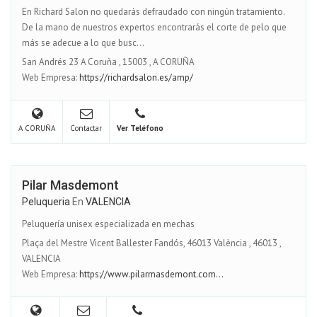
En Richard Salon no quedarás defraudado con ningún tratamiento.
De la mano de nuestros expertos encontrarás el corte de pelo que
más se adecue a lo que busc...
San Andrés 23 A Coruña
,
15003
,
A CORUÑA
Web Empresa:
https://richardsalon.es/amp/
A CORUÑA
Contactar
Ver Teléfono
Pilar Masdemont
Peluqueria
En
VALENCIA
Peluquería unisex especializada en mechas
Plaça del Mestre Vicent Ballester Fandós, 46013 València
,
46013
,
VALENCIA
Web Empresa:
https://www.pilarmasdemont.com...