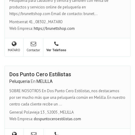
Peluquería para caballero y señora y también con venta de
productos y servicios online de peluquería en
https://brunettshop.com Email de contacto: brunet...
Montserrat 41
,
08302
,
MATARO
Web Empresa:
https://brunettshop.com
MATARO
Contactar
Ver Teléfono
Dos Punto Cero Estilistas
Peluqueria
En
MELILLA
SOBRE NOSOTROS En Dos Punto Cero Estilistas, nos destacamos
por ser mucho más que una peluquería común en Melilla. En nuestro
centro cada cliente recibe un ...
General Polavieja 13
,
52005
,
MELILLA
Web Empresa:
dospuntoceroestilistas.com