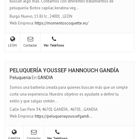
buscan algo más. Contamos con diferentes tratamientos de
peluquería: Botox capilar, keratina veg...
Burgo Nuevo, 15 BJ Iz
,
24001
,
LEON
Web Empresa:
https://momentoscoquette.es/
LEON
Contactar
Ver Teléfono
PELUQUERÍA YOUSSEF HANNOUCH GANDÍA
Peluqueria
En
GANDIA
Somos una barbería creada para quienes buscan más que un simple
corte: una experiencia. Nuestro objetivo es ayudarte a definir tu
estilo y que salgas sintién...
Calle San Pere 34, 46701 GANDÍA
,
46701
,
GANDIA
Web Empresa:
https://peluqueriayoussefgandi...
GANDIA
Contactar
Ver Teléfono