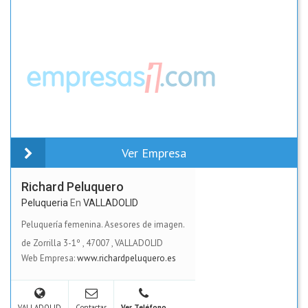
Ver Empresa
Richard Peluquero
Peluqueria
En
VALLADOLID
Peluquería femenina. Asesores de imagen.
de Zorrilla 3-1º
,
47007
,
VALLADOLID
Web Empresa:
www.richardpeluquero.es
VALLADOLID
Contactar
Ver Teléfono