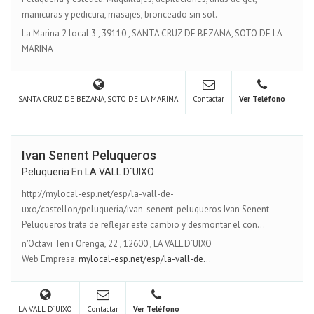
manicuras y pedicura, masajes, bronceado sin sol.
La Marina 2 local 3
,
39110
,
SANTA CRUZ DE BEZANA, SOTO DE LA
MARINA
SANTA CRUZ DE BEZANA, SOTO DE LA MARINA
Contactar
Ver Teléfono
Ivan Senent Peluqueros
Peluqueria
En
LA VALL D´UIXO
http://mylocal-esp.net/esp/la-vall-de-
uxo/castellon/peluqueria/ivan-senent-peluqueros Ivan Senent
Peluqueros trata de reflejar este cambio y desmontar el con...
n'Octavi Ten i Orenga, 22
,
12600
,
LA VALL D´UIXO
Web Empresa:
mylocal-esp.net/esp/la-vall-de...
LA VALL D´UIXO
Contactar
Ver Teléfono