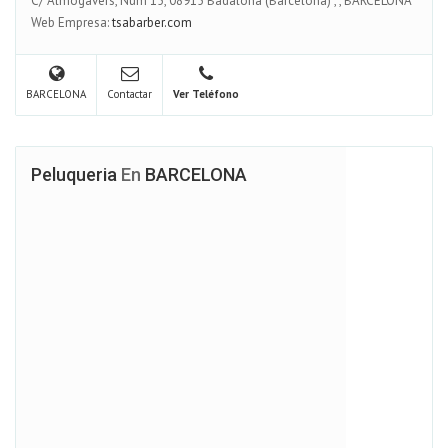
C/ Almogavers, Num 15, 08915 Badalona (Barcelona)
,
,
BARCELONA
Web Empresa:
tsabarber.com
BARCELONA
Contactar
Ver Teléfono
Peluqueria
En
BARCELONA