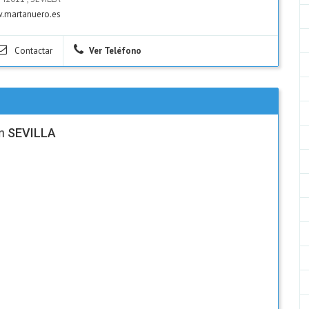
.martanuero.es
Contactar
Ver Teléfono
n
SEVILLA