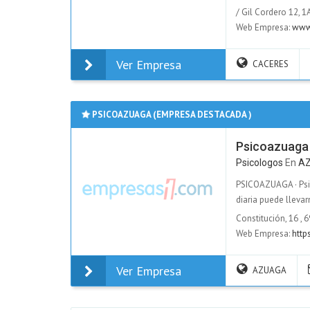
/ Gil Cordero 12, 1A
Web Empresa:
www
Ver Empresa
CACERES
PSICOAZUAGA (EMPRESA DESTACADA )
Psicoazuaga
Psicologos
En
A
PSICOAZUAGA · Psic
diaria puede llevar
Constitución, 16
,
6
Web Empresa:
http
Ver Empresa
AZUAGA