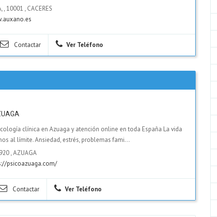
,
,
10001
,
CACERES
.auxano.es
Contactar
Ver Teléfono
ZUAGA
ología clínica en Azuaga y atención online en toda España La vida
nos al límite. Ansiedad, estrés, problemas fami...
920
,
AZUAGA
s://psicoazuaga.com/
Contactar
Ver Teléfono