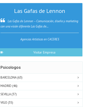
Las Gafas de Lennon
Gr
Las Gafas de Lennon – Comunicación, diseño y marketing
En Grupo H
con una visión diferente Las Gafas de...
sector, creemos f
Agencias Artisticas en CACERES
Refo
Visitar Empresa
Psicologos
BARCELONA (63)
MADRID (46)
SEVILLA (37)
VIGO (35)