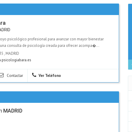
ara
ADRID
poyo psicológico profesional para avanzar con mayor bienestar
 una consulta de psicología creada para ofrecer acompa�...
35
,
MADRID
psicologiabara.es
Contactar
Ver Teléfono
n
MADRID