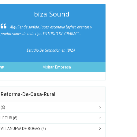
Ibiza Sound
Martí
Alquiler de sonido, luces, escenario layher, eventos y
Martín Pal
producciones de todo tipo. ESTUDIO DE GRABACI...
en Cáceres que na
Estudio De Grabacion en IBIZA
Visitar Empresa
Reforma-De-Casa-Rural
(6)
LETUR (6)
VILLANUEVA DE BOGAS (5)