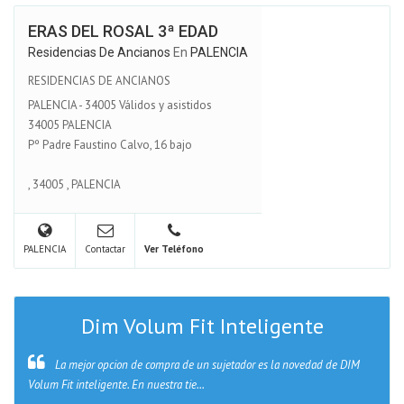
ERAS DEL ROSAL 3ª EDAD
Residencias De Ancianos
En
PALENCIA
RESIDENCIAS DE ANCIANOS
PALENCIA - 34005 Válidos y asistidos
34005 PALENCIA
Pº Padre Faustino Calvo, 16 bajo
,
34005
,
PALENCIA
PALENCIA
Contactar
Ver Teléfono
Dim Volum Fit Inteligente
La mejor opcion de compra de un sujetador es la novedad de DIM
Volum Fit inteligente. En nuestra tie...