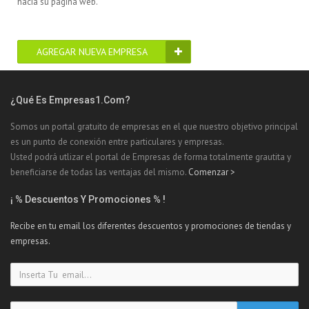
hacia su página web.
AGREGAR NUEVA EMPRESA
¿Qué Es Empresas1.com?
Somos un portal gratuito de empresas en el que nuestro objetivo principal
es un punto de conexión entre particulares y empresas.
Usted podrá utlizar el portal de Empresas de forma totalmente grautita y
beneficiarse de todas las ventajas del mismo.
Comenzar >
¡ % Descuentos Y Promociones % !
Recibe en tu email los diferentes descuentos y promociones de tiendas y
empresas.