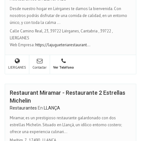
Desde nuestro hogar en Liérganes te damos la bienvenida. Con
nosotros podrás disfrutar de una comida de calidad, en un entorno
único, y con toda la calma ...
Calle Camino Real, 23, 39722 Liérganes, Cantabria
,
39722
,
LIERGANES
Web Empresa:
https://lajugueteriarestaurant...
LIERGANES
Contactar
Ver Teléfono
Restaurant Miramar - Restaurante 2 Estrellas
Michelin
Restaurantes
En
LLANÇA
Miramar, es un prestigioso restaurante galardonado con dos
estrellas Michelin. Situado en Llançá, un idílico entorno costero;
ofrece una experiencia culinari...
Marítim, 7
,
17490
,
LLANÇA