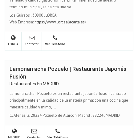
variedad y calidad gastronómica. En la inmensidad de nuestro
término municipal, se da cita una va...
Los Guiraos
,
30800
,
LORCA
Web Empresa:
https://www.lorcaalacarta.es/
LORCA
Contactar
Ver Teléfono
Lamonarracha Pozuelo | Restaurante Japonés
Fusión
Restaurantes
En
MADRID
Lamonarracha - Pozuelo es un restaurante japonés-fusión centrado
principalmente en la calidad de la materia prima; con una cocina que
muestra calidad y mimo, ...
C. Atenas, 2, 28224 Pozuelo de Alarcón, Madrid
,
28224
,
MADRID
MADRID
Contactar
Ver Teléfono