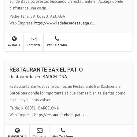
sur de Badajoz Si estás buscando un restaurante en Azuaga donde
disfrutar de una cocin...
Padre Tena, 59
,
06920
,
AZUAGA
Web Empresa:
https://www.ladehesadeazuaga.c...
AZUAGA
Contactar
Ver Teléfono
RESTAURANTE BAR EL PATIO
Restaurantes
En
BARCELONA
Restaurante Bar Rostisería Somos un Restaurante Bar Rostisería en
Barcelona donde lo importante es que comas bien, te sientas como
en casa y quieras volver...
Teide, 6
,
08031
,
BARCELONA
Web Empresa:
https://restaurantebarelpatio....
BARCELONA
Contactar
Ver Teléfono