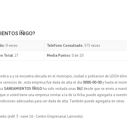
MIENTOS ÍÑIGO?
do:
0 veces
Teléfono Consultado:
575 veces
n Total:
27
Media Puntos:
0 de 10
edica a y se encuetra ubicada en el municipio, ciudad o poblacion de LEIOA dón
us servicios de
, esta empresa fue dada de alta el día
0000-00-00
y hasta el mo
esa
SANEAMIENTOS ÍÑIGO
ha sido visitada unas
862
desde que se envio a nuest
que si usted tiene una empresa similar a la de la ficha, puede agregarla a nuestr
ondiciones adecuadas para ser dada de alta. También puede agregarla en otras
ko (edif. 3 - nave 16 - Centro Empresarial Larrondo)