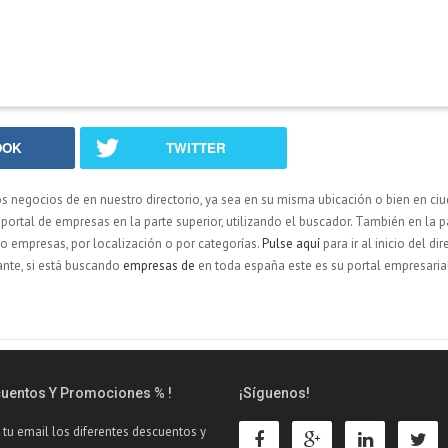
OOK
TWITTER
os negocios de
en nuestro directorio, ya sea en su misma ubicación o bien en ci
ortal de empresas en la parte superior, utilizando el buscador. También en la p
ndo empresas, por localización o por categorías.
Pulse aquí
para ir al inicio del dir
nte, si está buscando
empresas de
en toda españa este es su portal empresaria
cuentos Y Promociones % !
¡Síguenos!
 tu email los diferentes descuentos y