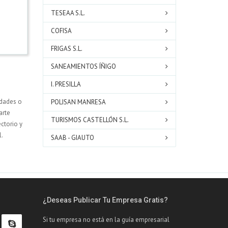
TESEAA S.L.
COFISA
FRIGAS S.L.
SANEAMIENTOS ÍÑIGO
I. PRESILLA
udades o
POLISAN MANRESA
arte
TURISMOS CASTELLÓN S.L.
ectorio y
l.
SAAB - GIAUTO
¿Deseas Publicar Tu Empresa Gratis?
Si tu empresa no está en la guía empresarial