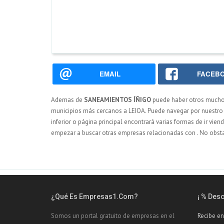
EMAIL
FACEB
Ademas de
SANEAMIENTOS ÍÑIGO
puede haber otros much
municipios más cercanos a LEIOA. Puede navegar por nuestro p
inferior o página principal encontrará varias formas de ir vie
empezar a buscar otras empresas relacionadas con . No obsta
¿Qué Es Empresas1.com?
¡ % Des
Somos un portal gratuito de empresas en el
Recibe en