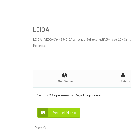
LEIOA
LEIOA (VIZCAYA)- 48940 C/ Larrondo Beheko (edif. 3 - nave 16 - Cen
Pocería.
862 Visitas
27 Votos
Ver los 23 opiniones
or
Deja tu oppinion
Ver Teléfono
Pocería.