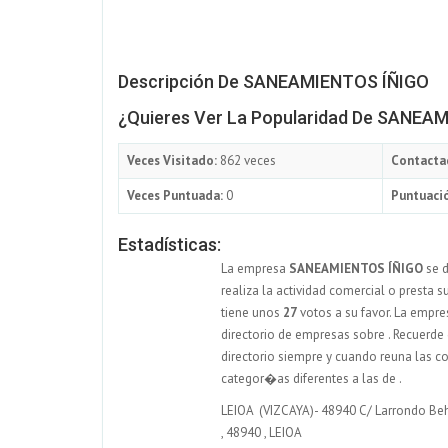
Descripción De SANEAMIENTOS ÍÑIGO
¿Quieres Ver La Popularidad De SANEA
Veces Visitado:
862 veces
Contacta
Veces Puntuada:
0
Puntuació
Estadísticas:
La empresa
SANEAMIENTOS ÍÑIGO
se d
realiza la actividad comercial o presta s
tiene unos
27
votos a su favor. La empr
directorio de empresas sobre . Recuerde 
directorio siempre y cuando reuna las c
categor�as diferentes a las de .
LEIOA (VIZCAYA)- 48940 C/ Larrondo Behe
,
48940
,
LEIOA