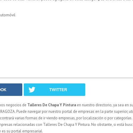
automóvil
OOK
TWITTER
hos negocios de
Talleres De Chapa Y Pintura
en nuestro directorio, ya sea en 
RAGOZA. Puede navegar por nuestro portal de empresas en la parte superior, ut
ncontrará varias formas de ir viendo empresas, por localización o por categorías.
s empresas relacionadas con Talleres De Chapa Y Pintura. No obstante, si está bu
 es su portal empresarial.