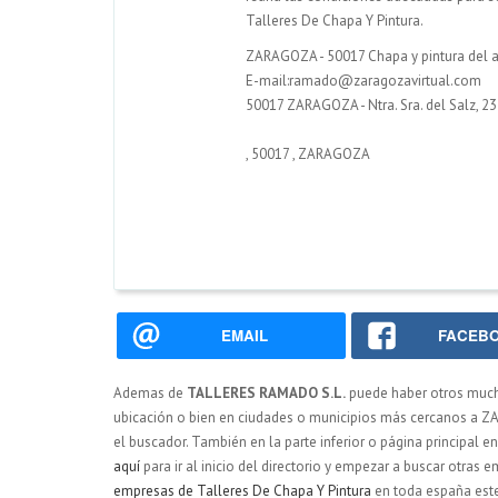
Talleres De Chapa Y Pintura.
ZARAGOZA - 50017 Chapa y pintura del 
E-mail:ramado@zaragozavirtual.com
50017 ZARAGOZA - Ntra. Sra. del Salz, 23
,
50017
,
ZARAGOZA
EMAIL
FACEB
Ademas de
TALLERES RAMADO S.L.
puede haber otros muc
ubicación o bien en ciudades o municipios más cercanos a ZA
el buscador. También en la parte inferior o página principal e
aquí
para ir al inicio del directorio y empezar a buscar otra
empresas de Talleres De Chapa Y Pintura
en toda españa este