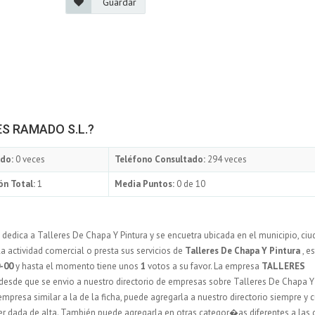
Guardar
RES RAMADO S.L.?
do:
0 veces
Teléfono Consultado:
294 veces
ón Total:
1
Media Puntos:
0 de 10
 dedica a Talleres De Chapa Y Pintura y se encuetra ubicada en el municipio, ciu
 actividad comercial o presta sus servicios de
Talleres De Chapa Y Pintura
, e
-00
y hasta el momento tiene unos
1
votos a su favor. La empresa
TALLERES
desde que se envio a nuestro directorio de empresas sobre Talleres De Chapa Y
 empresa similar a la de la ficha, puede agregarla a nuestro directorio siempre y
r dada de alta. También puede agregarla en otras categor�as diferentes a las 