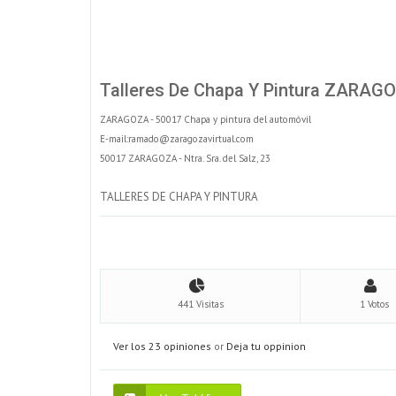
Talleres De Chapa Y Pintura ZARAG
ZARAGOZA - 50017 Chapa y pintura del automóvil
E-mail:ramado@zaragozavirtual.com
50017 ZARAGOZA - Ntra. Sra. del Salz, 23
TALLERES DE CHAPA Y PINTURA
441 Visitas
1 Votos
Ver los 23 opiniones
or
Deja tu oppinion