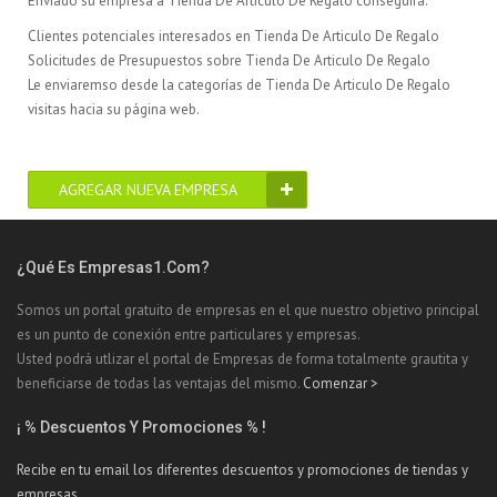
Enviado su empresa a Tienda De Articulo De Regalo conseguirá:
Clientes potenciales interesados en Tienda De Articulo De Regalo
Solicitudes de Presupuestos sobre Tienda De Articulo De Regalo
Le enviaremso desde la categorías de Tienda De Articulo De Regalo
visitas hacia su página web.
AGREGAR NUEVA EMPRESA
¿Qué Es Empresas1.com?
Somos un portal gratuito de empresas en el que nuestro objetivo principal
es un punto de conexión entre particulares y empresas.
Usted podrá utlizar el portal de Empresas de forma totalmente grautita y
beneficiarse de todas las ventajas del mismo.
Comenzar >
¡ % Descuentos Y Promociones % !
Recibe en tu email los diferentes descuentos y promociones de tiendas y
empresas.