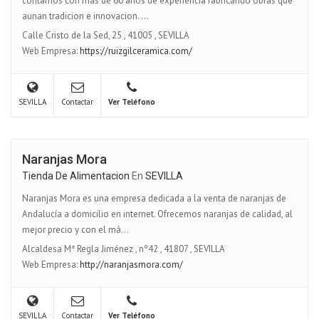
contamos con mas de 60 anos de experiencia fabricando obras que
aunan tradicion e innovacion. ...
Calle Cristo de la Sed, 25
,
41005
,
SEVILLA
Web Empresa:
https://ruizgilceramica.com/
SEVILLA
Contactar
Ver Teléfono
Naranjas Mora
Tienda De Alimentacion
En
SEVILLA
Naranjas Mora es una empresa dedicada a la venta de naranjas de
Andalucía a domicilio en internet. Ofrecemos naranjas de calidad, al
mejor precio y con el má...
Alcaldesa Mª Regla Jiménez , nº42
,
41807
,
SEVILLA
Web Empresa:
http://naranjasmora.com/
SEVILLA
Contactar
Ver Teléfono