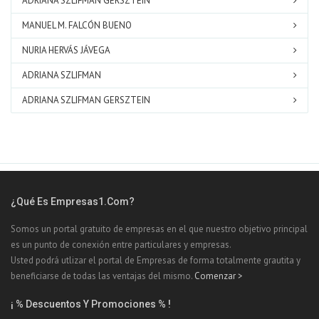
ADRIANA SZLIFMAN GERSZTEIN
MANUEL M. FALCÓN BUENO
NURIA HERVÁS JÁVEGA
ADRIANA SZLIFMAN
ADRIANA SZLIFMAN GERSZTEIN
¿Qué Es Empresas1.com?
Somos un portal gratuito de empresas en el que nuestro objetivo principal
es un punto de conexión entre particulares y empresas.
Usted podrá utlizar el portal de Empresas de forma totalmente grautita y
beneficiarse de todas las ventajas del mismo.
Comenzar >
¡ % Descuentos Y Promociones % !