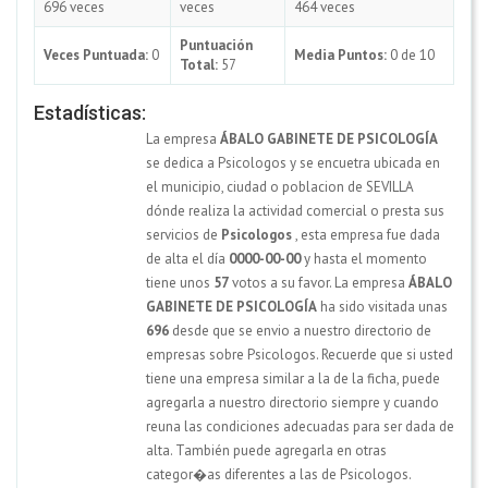
696 veces
veces
464 veces
Puntuación
Veces Puntuada:
0
Media Puntos:
0 de 10
Total:
57
Estadísticas:
La empresa
ÁBALO GABINETE DE PSICOLOGÍA
se dedica a Psicologos y se encuetra ubicada en
el municipio, ciudad o poblacion de SEVILLA
dónde realiza la actividad comercial o presta sus
servicios de
Psicologos
, esta empresa fue dada
de alta el día
0000-00-00
y hasta el momento
tiene unos
57
votos a su favor. La empresa
ÁBALO
GABINETE DE PSICOLOGÍA
ha sido visitada unas
696
desde que se envio a nuestro directorio de
empresas sobre Psicologos. Recuerde que si usted
tiene una empresa similar a la de la ficha, puede
agregarla a nuestro directorio siempre y cuando
reuna las condiciones adecuadas para ser dada de
alta. También puede agregarla en otras
categor�as diferentes a las de Psicologos.