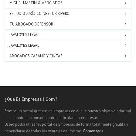
MIGUEL MARTÍN & ASOCIADOS
ESTUDIO JURÍDICO NESTOR RIVERO
TU ABOGADO DEFENSOR
JAVALOYES LEGAL
JAVALOYES LEGAL
ABOGADOS CASAÑO Y CINTAS
¿Qué Es Empresas1.com?
Somos un portal gratuito de empresas en el que nuestro objetivo principal
es un punto de conexión entre particulares y empresas.
Usted podrá utlizar el portal de Empresas de forma totalmente grautita y
beneficiarse de todas las ventajas del mismo.
Comenzar >