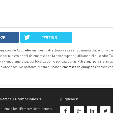
OOK
TWITTER
negocios de
Abogados
en nuestro directorio, ya sea en su misma ubicación o bi
por nuestro portal de empresas en la parte superior, utilizando el buscador. T
de ir viendo empresas, por localización o por categorías.
Pulse aquí
para ir al inici
con Abogados. No obstante, si está buscando
empresas de Abogados
en toda esp
cuentos Y Promociones % !
¡Síguenos!
 tu email los diferentes descuentos y