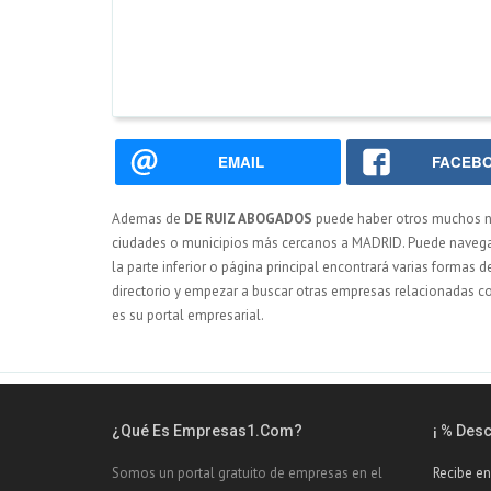
EMAIL
FACEB
Ademas de
DE RUIZ ABOGADOS
puede haber otros muchos 
ciudades o municipios más cercanos a MADRID. Puede navegar 
la parte inferior o página principal encontrará varias formas 
directorio y empezar a buscar otras empresas relacionadas 
es su portal empresarial.
¿Qué Es Empresas1.com?
¡ % Des
Somos un portal gratuito de empresas en el
Recibe en