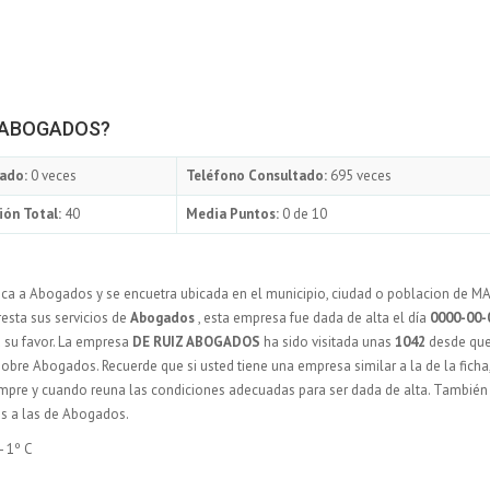
IZ ABOGADOS?
ado:
0 veces
Teléfono Consultado:
695 veces
ión Total:
40
Media Puntos:
0 de 10
ca a Abogados y se encuetra ubicada en el municipio, ciudad o poblacion de M
resta sus servicios de
Abogados
, esta empresa fue dada de alta el día
0000-00-
 su favor. La empresa
DE RUIZ ABOGADOS
ha sido visitada unas
1042
desde que
obre Abogados. Recuerde que si usted tiene una empresa similar a la de la ficha
iempre y cuando reuna las condiciones adecuadas para ser dada de alta. Tambié
es a las de Abogados.
- 1º C