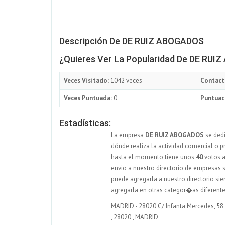
Descripción De DE RUIZ ABOGADOS
¿Quieres Ver La Popularidad De DE RU
Veces Visitado:
1042 veces
Contact
Veces Puntuada:
0
Puntuac
Estadísticas:
La empresa
DE RUIZ ABOGADOS
se dedi
dónde realiza la actividad comercial o p
hasta el momento tiene unos
40
votos a
envio a nuestro directorio de empresas s
puede agregarla a nuestro directorio s
agregarla en otras categor�as diferent
MADRID - 28020 C/ Infanta Mercedes, 58 
,
28020
,
MADRID