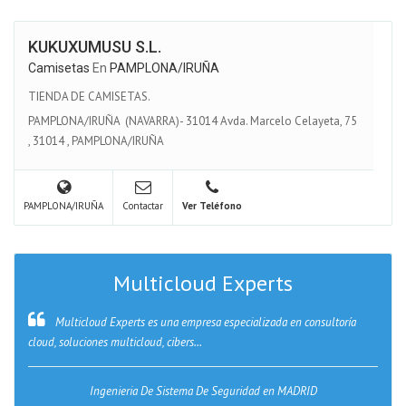
KUKUXUMUSU S.L.
Camisetas
En
PAMPLONA/IRUÑA
TIENDA DE CAMISETAS.
PAMPLONA/IRUÑA (NAVARRA)- 31014 Avda. Marcelo Celayeta, 75
,
31014
,
PAMPLONA/IRUÑA
PAMPLONA/IRUÑA
Contactar
Ver Teléfono
Multicloud Experts
Multicloud Experts es una empresa especializada en consultoría
cloud, soluciones multicloud, cibers...
Ingenieria De Sistema De Seguridad en MADRID