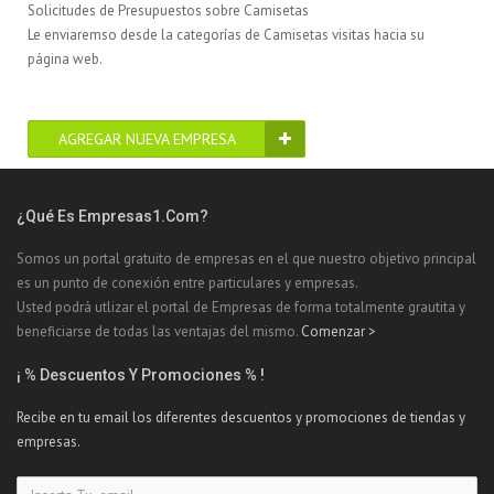
Solicitudes de Presupuestos sobre Camisetas
Le enviaremso desde la categorías de Camisetas visitas hacia su
página web.
AGREGAR NUEVA EMPRESA
¿Qué Es Empresas1.com?
Somos un portal gratuito de empresas en el que nuestro objetivo principal
es un punto de conexión entre particulares y empresas.
Usted podrá utlizar el portal de Empresas de forma totalmente grautita y
beneficiarse de todas las ventajas del mismo.
Comenzar >
¡ % Descuentos Y Promociones % !
Recibe en tu email los diferentes descuentos y promociones de tiendas y
empresas.