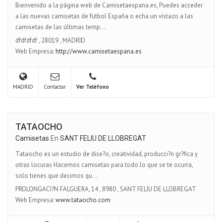
Bienvenido a la página web de Camisetaespana.es, Puedes acceder
a las nuevas camisetas de futbol España o echa un vistazo a las
camisetas de las últimas temp...
dfdfdfdf
,
28019
,
MADRID
Web Empresa:
http://www.camisetaespana.es
MADRID
Contactar
Ver Teléfono
TATAOCHO
Camisetas
En
SANT FELIU DE LLOBREGAT
Tataocho es un estudio de dise?o, creatividad, producci?n gr?fica y
otras locuras Hacemos camisetas para todo lo que se te ocurra,
solo tienes que decirnos qu...
PROLONGACI?N FALGUERA, 14
,
8980
,
SANT FELIU DE LLOBREGAT
Web Empresa:
www.tataocho.com