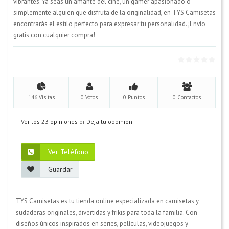
vibrantes. Ya seas un amante del cine, un gamer apasionado o
simplemente alguien que disfruta de la originalidad, en TYS Camisetas
encontrarás el estilo perfecto para expresar tu personalidad. ¡Envío
gratis con cualquier compra!
146 Visitas
0 Votos
0 Puntos
0 Contactos
Ver los 23 opiniones
or
Deja tu oppinion
Ver Teléfono
Guardar
TYS Camisetas es tu tienda online especializada en camisetas y
sudaderas originales, divertidas y frikis para toda la familia. Con
diseños únicos inspirados en series, películas, videojuegos y