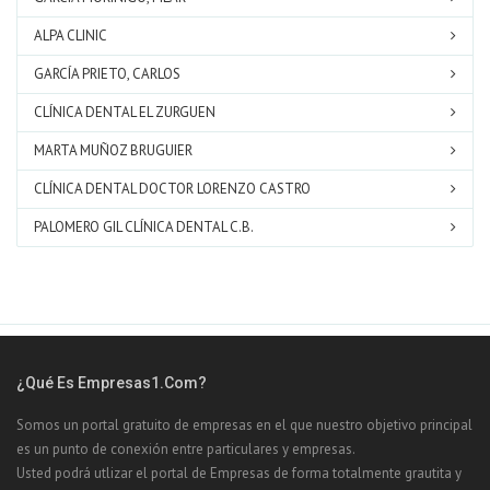
ALPA CLINIC
GARCÍA PRIETO, CARLOS
CLÍNICA DENTAL EL ZURGUEN
MARTA MUÑOZ BRUGUIER
CLÍNICA DENTAL DOCTOR LORENZO CASTRO
PALOMERO GIL CLÍNICA DENTAL C.B.
¿Qué Es Empresas1.com?
Somos un portal gratuito de empresas en el que nuestro objetivo principal
es un punto de conexión entre particulares y empresas.
Usted podrá utlizar el portal de Empresas de forma totalmente grautita y