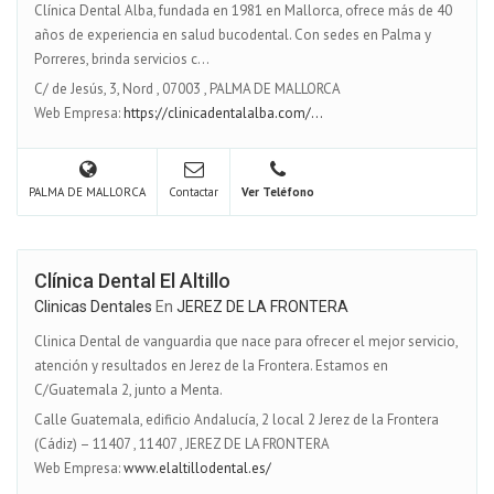
Clínica Dental Alba, fundada en 1981 en Mallorca, ofrece más de 40
años de experiencia en salud bucodental. Con sedes en Palma y
Porreres, brinda servicios c...
C/ de Jesús, 3, Nord
,
07003
,
PALMA DE MALLORCA
Web Empresa:
https://clinicadentalalba.com/...
PALMA DE MALLORCA
Contactar
Ver Teléfono
Clínica Dental El Altillo
Clinicas Dentales
En
JEREZ DE LA FRONTERA
Clinica Dental de vanguardia que nace para ofrecer el mejor servicio,
atención y resultados en Jerez de la Frontera. Estamos en
C/Guatemala 2, junto a Menta.
Calle Guatemala, edificio Andalucía, 2 local 2 Jerez de la Frontera
(Cádiz) – 11407
,
11407
,
JEREZ DE LA FRONTERA
Web Empresa:
www.elaltillodental.es/