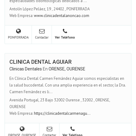
especialidades odontológicas dedicados a ...
Antolín López Peláez, 19
,
24402
,
PONFERRADA
Web Empresa:
www.clinicadentalanoncao.com
PONFERRADA
Contactar
Ver Teléfono
CLINICA DENTAL AGUIAR
Clinicas Dentales
En
ORENSE, OURENSE
En Clínica Dental Carmen Fernández Aguiar somos especialistas en
la salud bucodental. Con una amplia experiencia en el sector, la Dra.
Carmen Fernández es li...
Avenida Portugal, 23 Bajo 32002 Ourense
,
32002
,
ORENSE,
OURENSE
Web Empresa:
https://clinicadentalcarmenagu...
ORENSE, OURENSE
Contactar
Ver Teléfono