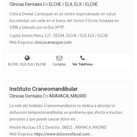
Clinicas Dentales
En
ELCHE / ELX, ELX / ELCHE
Clínica Dental Carrasquer es un centro especializado en salud
bucodental con sede en el barrio del Sector V Elche, fundada en
1998 y liderada por la Dra. Mª?P...
Capità Antoni Mena, 127
,
03204
,
ELCHE / ELX, ELX / ELCHE
Web Empresa:
clinicacarrasquer.com
ELCHE / ELX, ELX / ELCHE
Contactar
Ver Teléfono
Instituto Craneomandibular
Clinicas Dentales
En
ARAVACA, MADRID
La web del Instituto Craneomandibular se dedica a abordar la
disfunción temporomandibular, un problema que afecta a muchas
personas y que puede causar dolor en...
Mestre Nicolau 19, 1 Derecha
,
08021
,
ARAVACA, MADRID
Web Empresa:
https://www.dolororofacial.com...