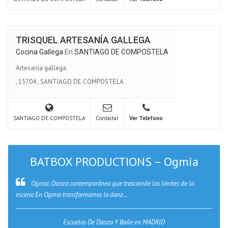
TRISQUEL ARTESANÍA GALLEGA
Cocina Gallega
En
SANTIAGO DE COMPOSTELA
Artesanía gallega.
,
15704
,
SANTIAGO DE COMPOSTELA
SANTIAGO DE COMPOSTELA
Contactar
Ver Teléfono
BATBOX PRODUCTIONS – Ogmia
Ogmia: Danza contemporánea que trasciende los límites de la
escena En Ogmia transformamos la danz...
Escuelas De Danza Y Baile en MADRID