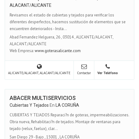
ALACANT/ALICANTE
Revisamos el estado de cubiertas y tejados para verificar los
diferentes desperfectos, hacemos sustitución de elementos que se
encuentren deteriorados - Insta...
Abad Fernandez Helguera, 26
,
03014
,
ALICANTE/ALACANT,
ALACANT/ALICANTE
Web Empresa:
www.goterasalicante.com
ALICANTE/ALACANT, ALACANT/ALICANTE
Contactar
Ver Teléfono
ABACER MULTISERVICIOS
Cubiertas Y Tejados
En
LA CORUÑA
CUBIERTAS Y TEJADOS Reparaci?n de goteras, impermeabilizaciones.
Obra nueva, Rehabilitaci?n de tejados. Montaje de ventanas para
tejado (velux, faelux), clar...
San Diego 29 - Bajo
,
15001
,
LA CORUÑA