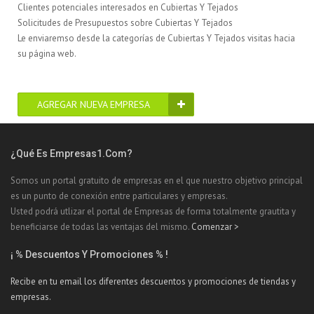
Clientes potenciales interesados en Cubiertas Y Tejados
Solicitudes de Presupuestos sobre Cubiertas Y Tejados
Le enviaremso desde la categorías de Cubiertas Y Tejados visitas hacia
su página web.
AGREGAR NUEVA EMPRESA
¿Qué Es Empresas1.com?
Somos un portal gratuito de empresas en el que nuestro objetivo principal
es un punto de conexión entre particulares y empresas.
Usted podrá utlizar el portal de Empresas de forma totalmente grautita y
beneficiarse de todas las ventajas del mismo.
Comenzar >
¡ % Descuentos Y Promociones % !
Recibe en tu email los diferentes descuentos y promociones de tiendas y
empresas.