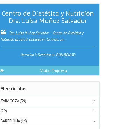
Centro de Dietética y Nutrición
Dra. Luisa Muñoz Salvador
En VG10 In
hacer que tus ins
Dra. Luisa Muñoz Salvador – Centro de Dietética y
Nutrición La salud empieza en la mesa. Lo ...
Instalac
Nutricion Y Dietetica en DON BENITO
Visitar Empresa
Electricistas
ZARAGOZA (39)
(29)
BARCELONA (16)