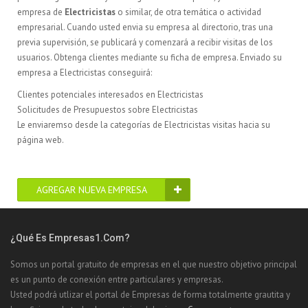
empresa de
Electricistas
o similar, de otra temática o actividad
empresarial. Cuando usted envia su empresa al directorio, tras una
previa supervisión, se publicará y comenzará a recibir visitas de los
usuarios. Obtenga clientes mediante su ficha de empresa. Enviado su
empresa a Electricistas conseguirá:
Clientes potenciales interesados en Electricistas
Solicitudes de Presupuestos sobre Electricistas
Le enviaremso desde la categorías de Electricistas visitas hacia su
página web.
AGREGAR NUEVA EMPRESA
¿Qué Es Empresas1.com?
Somos un portal gratuito de empresas en el que nuestro objetivo principal
es un punto de conexión entre particulares y empresas.
Usted podrá utlizar el portal de Empresas de forma totalmente grautita y