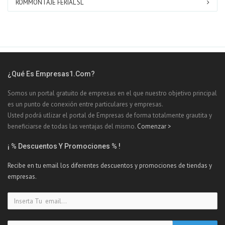
ROMMONTAJE FERIAL SL
¿Qué Es Empresas1.com?
Somos un portal gratuito de empresas en el que nuestro objetivo principal
es un punto de conexión entre particulares y empresas.
Usted podrá utlizar el portal de Empresas de forma totalmente grautita y
beneficiarse de todas las ventajas del mismo.
Comenzar >
¡ % Descuentos Y Promociones % !
Recibe en tu email los diferentes descuentos y promociones de tiendas y
empresas.