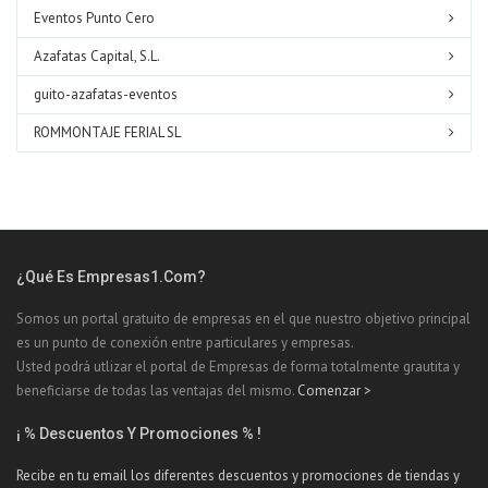
Eventos Punto Cero
Azafatas Capital, S.L.
guito-azafatas-eventos
ROMMONTAJE FERIAL SL
¿Qué Es Empresas1.com?
Somos un portal gratuito de empresas en el que nuestro objetivo principal
es un punto de conexión entre particulares y empresas.
Usted podrá utlizar el portal de Empresas de forma totalmente grautita y
beneficiarse de todas las ventajas del mismo.
Comenzar >
¡ % Descuentos Y Promociones % !
Recibe en tu email los diferentes descuentos y promociones de tiendas y