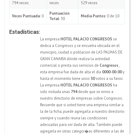
794 veces
veces
529 veces
Puntuación
Veces Puntuada:
0
Media Puntos:
0 de 10
Total:
30
Estadísticas:
La empresa
HOTEL PALACIO CONGRESOS
se
dedica a Congresos y se encuetra ubicada en el
municipio, ciudad o poblacion de LAS PALMAS DE
GRAN CANARIA dónde realiza la actividad
comercial o presta sus servicios de
Congresos
,
esta empresa fue dada de alta el día
0000-00-00
y
hasta el momento tiene unos
30
votos a su favor.
La empresa
HOTEL PALACIO CONGRESOS
ha
sido visitada unas
794
desde que se envio a
nuestro directorio de empresas sobre Congresos.
Recuerde que si usted tiene una empresa similar a
la de la ficha, puede agregarla a nuestro directorio
siempre y cuando reuna las condiciones
adecuadas para ser dada de alta. También puede
agregarla en otras categor�as diferentes a las de