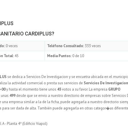
IPLUS
 SANITARIO CARDIPLUS?
do:
0 veces
Teléfono Consultado:
333 veces
n Total:
45
Media Puntos:
0 de 10
PLUS
se dedica a Servicios De Investigacion y se encuetra ubicada en el municipio
iza la actividad comercial o presta sus servicios de
Servicios De Investigacion
-00
y hasta el momento tiene unos
45
votos a su favor. La empresa
GRUPO
a unas
499
desde que se envio a nuestro directorio de empresas sobre Servicios
e una empresa similar a la de la ficha, puede agregarla a nuestro directorio siem
 para ser dada de alta. También puede agregarla en otras categor�as diferent
 A - Planta 4ª (Edificio Viapol)