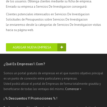
de los usuarios. Obtenga clientes mediante su ficha de empresa.
Enviado su empresa a Servicios De Investigacion conseguirá:
Clientes potenciales interesados en Servicios De Investigacion
Solicitudes de Presupuestos sobre Servicios De Investigacion
Le enviaremso desde la categorías de Servicios De Investigacion visitas
hacia su página web.
AGREGAR NUEVA EMPRESA
¿Qué Es Empresas1.com?
Somos un portal gratuito de empresas en el que nuestro objetivo principal
es un punto de conexión entre particulares y empresas.
Usted podrá utlizar el portal de Empresas de forma totalmente grautita y
beneficiarse de todas las ventajas del mismo.
Comenzar >
¡ % Descuentos Y Promociones % !