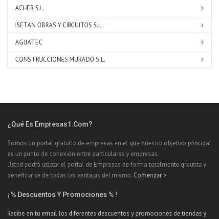
ACHER S.L.
ISETAN OBRAS Y CIRCUITOS S.L.
AGUATEC
CONSTRUCCIONES MURADO S.L.
¿Qué Es Empresas1.com?
Somos un portal gratuito de empresas en el que nuestro objetivo principal
es un punto de conexión entre particulares y empresas.
Usted podrá utlizar el portal de Empresas de forma totalmente grautita y
beneficiarse de todas las ventajas del mismo.
Comenzar >
¡ % Descuentos Y Promociones % !
Recibe en tu email los diferentes descuentos y promociones de tiendas y