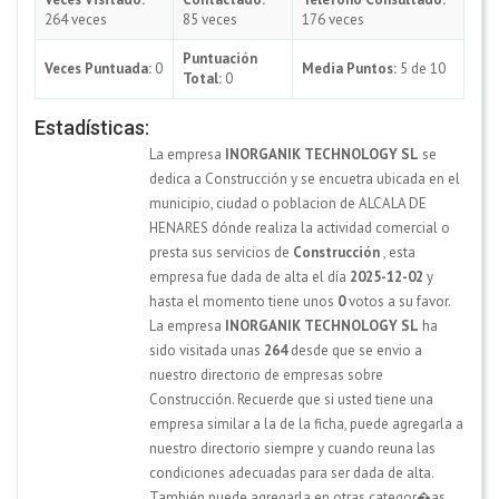
264 veces
85 veces
176 veces
Puntuación
Veces Puntuada:
0
Media Puntos:
5 de 10
Total:
0
Estadísticas:
La empresa
INORGANIK TECHNOLOGY SL
se
dedica a Construcción y se encuetra ubicada en el
municipio, ciudad o poblacion de ALCALA DE
HENARES dónde realiza la actividad comercial o
presta sus servicios de
Construcción
, esta
empresa fue dada de alta el día
2025-12-02
y
hasta el momento tiene unos
0
votos a su favor.
La empresa
INORGANIK TECHNOLOGY SL
ha
sido visitada unas
264
desde que se envio a
nuestro directorio de empresas sobre
Construcción. Recuerde que si usted tiene una
empresa similar a la de la ficha, puede agregarla a
nuestro directorio siempre y cuando reuna las
condiciones adecuadas para ser dada de alta.
También puede agregarla en otras categor�as