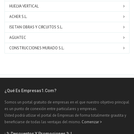
HUELVA VERTICAL
ACHER S.L.
ISETAN OBRAS Y CIRCUITOS S.L.
AGUATEC
CONSTRUCCIONES MURADO S.L.
¿Qué Es Empresas1.com?
Somos un portal gratuito de empresas en el que nuestro objetivo principal
es un punto de conexión entre particulares y empresas.
Usted podrá utlizar el portal de Empresas de forma totalmente grautita y
beneficiarse de todas las ventajas del mismo.
Comenzar >
¡ % Descuentos Y Promociones % !