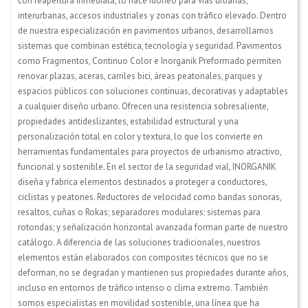
con reapertura inmediata, lo hace idóneo para vías urbanas,
interurbanas, accesos industriales y zonas con tráfico elevado. Dentro
de nuestra especialización en pavimentos urbanos, desarrollamos
sistemas que combinan estética, tecnología y seguridad. Pavimentos
como Fragmentos, Continuo Color e Inorganik Preformado permiten
renovar plazas, aceras, carriles bici, áreas peatonales, parques y
espacios públicos con soluciones continuas, decorativas y adaptables
a cualquier diseño urbano. Ofrecen una resistencia sobresaliente,
propiedades antideslizantes, estabilidad estructural y una
personalización total en color y textura, lo que los convierte en
herramientas fundamentales para proyectos de urbanismo atractivo,
funcional y sostenible. En el sector de la seguridad vial, INORGANIK
diseña y fabrica elementos destinados a proteger a conductores,
ciclistas y peatones. Reductores de velocidad como bandas sonoras,
resaltos, cuñas o Rokas; separadores modulares; sistemas para
rotondas; y señalización horizontal avanzada forman parte de nuestro
catálogo. A diferencia de las soluciones tradicionales, nuestros
elementos están elaborados con composites técnicos que no se
deforman, no se degradan y mantienen sus propiedades durante años,
incluso en entornos de tráfico intenso o clima extremo. También
somos especialistas en movilidad sostenible, una línea que ha