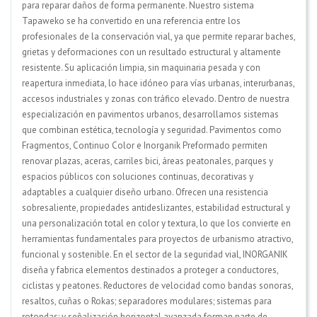
para reparar daños de forma permanente. Nuestro sistema
Tapaweko se ha convertido en una referencia entre los
profesionales de la conservación vial, ya que permite reparar baches,
grietas y deformaciones con un resultado estructural y altamente
resistente. Su aplicación limpia, sin maquinaria pesada y con
reapertura inmediata, lo hace idóneo para vías urbanas, interurbanas,
accesos industriales y zonas con tráfico elevado. Dentro de nuestra
especialización en pavimentos urbanos, desarrollamos sistemas
que combinan estética, tecnología y seguridad. Pavimentos como
Fragmentos, Continuo Color e Inorganik Preformado permiten
renovar plazas, aceras, carriles bici, áreas peatonales, parques y
espacios públicos con soluciones continuas, decorativas y
adaptables a cualquier diseño urbano. Ofrecen una resistencia
sobresaliente, propiedades antideslizantes, estabilidad estructural y
una personalización total en color y textura, lo que los convierte en
herramientas fundamentales para proyectos de urbanismo atractivo,
funcional y sostenible. En el sector de la seguridad vial, INORGANIK
diseña y fabrica elementos destinados a proteger a conductores,
ciclistas y peatones. Reductores de velocidad como bandas sonoras,
resaltos, cuñas o Rokas; separadores modulares; sistemas para
rotondas; y señalización horizontal avanzada forman parte de