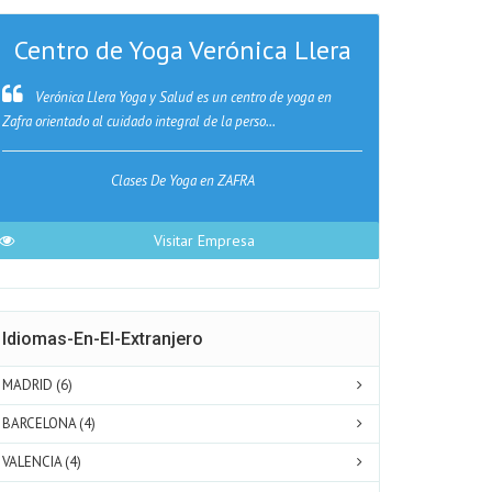
Centro de Yoga Verónica Llera
Verónica Llera Yoga y Salud es un centro de yoga en
Rótulos Gar
Zafra orientado al cuidado integral de la perso...
abriendo un nuev
Clases De Yoga en ZAFRA
Publ
Visitar Empresa
Idiomas-En-El-Extranjero
MADRID (6)
BARCELONA (4)
VALENCIA (4)