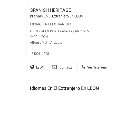
SPANISH HERITAGE
Idiomas En El Extranjero
En
LEON
IDIOMAS EN EL EXTRANJERO
LEON - 24001 Repr.: Contreras y Martino S.L.
24001 LEÓN
Alfonso V, 3 - 1º izqda.
,
24001
,
LEON
LEON
Contactar
Ver Teléfono
Idiomas En El Extranjero
En
LEON