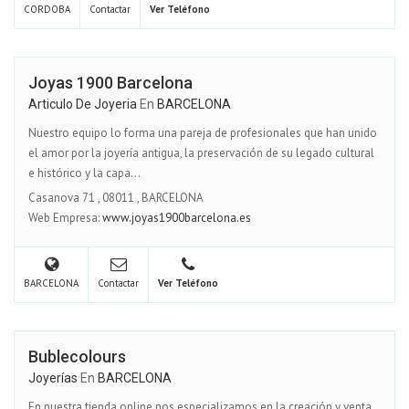
CORDOBA
Contactar
Ver Teléfono
Joyas 1900 Barcelona
Articulo De Joyeria
En
BARCELONA
Nuestro equipo lo forma una pareja de profesionales que han unido
el amor por la joyería antigua, la preservación de su legado cultural
e histórico y la capa...
Casanova 71
,
08011
,
BARCELONA
Web Empresa:
www.joyas1900barcelona.es
BARCELONA
Contactar
Ver Teléfono
Bublecolours
Joyerías
En
BARCELONA
En nuestra tienda online nos especializamos en la creación y venta