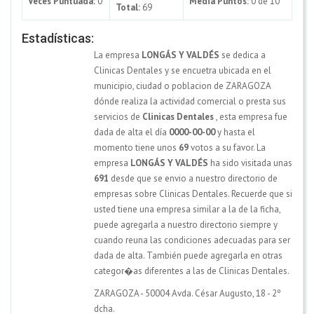
Veces Puntuada:
0
Media Puntos:
0 de 10
Total:
69
Estadísticas:
La empresa
LONGÁS Y VALDÉS
se dedica a
Clinicas Dentales y se encuetra ubicada en el
municipio, ciudad o poblacion de ZARAGOZA
dónde realiza la actividad comercial o presta sus
servicios de
Clinicas Dentales
, esta empresa fue
dada de alta el día
0000-00-00
y hasta el
momento tiene unos
69
votos a su favor. La
empresa
LONGÁS Y VALDÉS
ha sido visitada unas
691
desde que se envio a nuestro directorio de
empresas sobre Clinicas Dentales. Recuerde que si
usted tiene una empresa similar a la de la ficha,
puede agregarla a nuestro directorio siempre y
cuando reuna las condiciones adecuadas para ser
dada de alta. También puede agregarla en otras
categor�as diferentes a las de Clinicas Dentales.
ZARAGOZA - 50004 Avda. César Augusto, 18 - 2º
dcha.