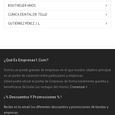
BOUTHELIER HNOS.
CLÍNICA DENTAL DR. TELLO
GUTIÉRREZ PÉREZ, J. L.
¿Qué Es Empresas1.com?
Somos un portal gratuito de empresas en el que nuestro objetivo principal
es un punto de conexión entre particulares y empresas.
Usted podrá utlizar el portal de Empresas de forma totalmente grautita y
beneficiarse de todas las ventajas del mismo.
Comenzar >
¡ % Descuentos Y Promociones % !
Recibe en tu email los diferentes descuentos y promociones de tiendas y
empresas.