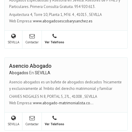
Abogados Especialistas y Asesoria en Sevilla. Asesores de PYMES y
Particulares. Primera Consulta Gratuita. 954 920 613.
Arquitectura 4, Torre 10, Planta 1, M?d. 4
,
41015
,
SEVILLA
Web Empresa:
www.abogadosescobarysanchez.es
SEVILLA
Contactar
Ver Teléfono
Asencio Abogado
Abogados
En
SEVILLA
Asencio abogados es un bufete de abogados dedicados ?nicamente
y exclusivamente al ?mbito del derecho matrimonial y familiar
CHAVES NOGALES N 8, PORTAL 5, 2?L
,
41008
,
SEVILLA
Web Empresa:
www.abogado-matrimonialista.co...
SEVILLA
Contactar
Ver Teléfono