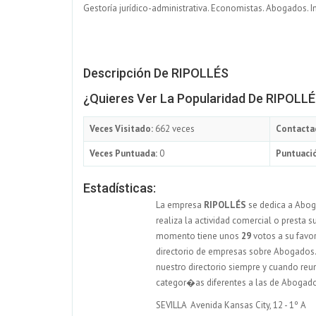
Gestoría jurídico-administrativa. Economistas. Abogados. I
Descripción De RIPOLLÉS
¿Quieres Ver La Popularidad De RIPOLL
Veces Visitado:
662 veces
Contacta
Veces Puntuada:
0
Puntuació
Estadísticas:
La empresa
RIPOLLÉS
se dedica a Abog
realiza la actividad comercial o presta s
momento tiene unos
29
votos a su favo
directorio de empresas sobre Abogados. R
nuestro directorio siempre y cuando reu
categor�as diferentes a las de Abogad
SEVILLA Avenida Kansas City, 12 - 1º A