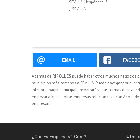
SEVILLA Hespérides, 3
,
,
SEVILLA
EMAIL
FACEB
Ademas de
RIPOLLÉS
puede haber otros muchos negocios 
municipios más cercanos a SEVILLA. Puede navegar por nuestro
inferior o página principal encontrará varias formas de ir vie
empezar a buscar otras empresas relacionadas con Abogados
empresarial.
¿Qué Es Empresas1.com?
¡ % Des