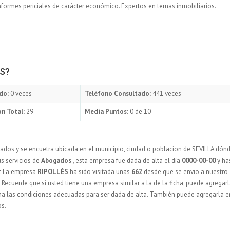
nformes periciales de carácter económico. Expertos en temas inmobiliarios.
ÉS?
do:
0 veces
Teléfono Consultado:
441 veces
n Total:
29
Media Puntos:
0 de 10
ados y se encuetra ubicada en el municipio, ciudad o poblacion de SEVILLA dón
us servicios de
Abogados
, esta empresa fue dada de alta el día
0000-00-00
y ha
r. La empresa
RIPOLLÉS
ha sido visitada unas
662
desde que se envio a nuestro
ecuerde que si usted tiene una empresa similar a la de la ficha, puede agregarl
na las condiciones adecuadas para ser dada de alta. También puede agregarla e
os.