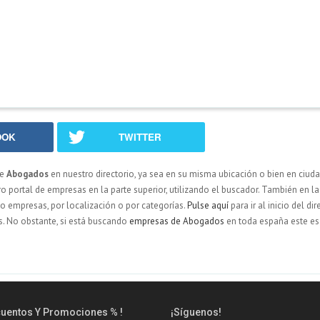
OOK
TWITTER
de
Abogados
en nuestro directorio, ya sea en su misma ubicación o bien en ciud
 portal de empresas en la parte superior, utilizando el buscador. También en la
ndo empresas, por localización o por categorías.
Pulse aquí
para ir al inicio del dir
. No obstante, si está buscando
empresas de Abogados
en toda españa este es 
cuentos Y Promociones % !
¡Síguenos!