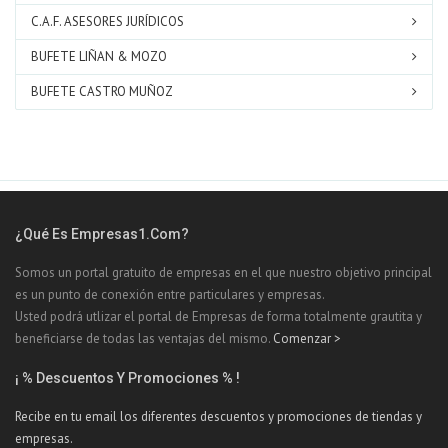
C.A.F. ASESORES JURÍDICOS
BUFETE LIÑAN & MOZO
BUFETE CASTRO MUÑOZ
¿Qué Es Empresas1.com?
Somos un portal gratuito de empresas en el que nuestro objetivo principal
es un punto de conexión entre particulares y empresas.
Usted podrá utlizar el portal de Empresas de forma totalmente grautita y
beneficiarse de todas las ventajas del mismo.
Comenzar >
¡ % Descuentos Y Promociones % !
Recibe en tu email los diferentes descuentos y promociones de tiendas y
empresas.