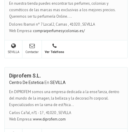
En nuestra tienda puedes encontrar tus perfumes, colonias y
cosméticos de las marcas mas exclusivas a los mejores precios.
Queremos ser tu perfumería Online. ...
Dolores Ibarruri nº 7 Local2, Camas
,
41020
,
SEVILLA
Web Empresa:
comprarperfumesycolonias.es/
SEVILLA
Contactar
Ver Teléfono
Diprofem S.L.
Centro De Estetica
En
SEVILLA
En DIPROFEM somos una empresa dedicada a la ense?anza, dentro
del mundo de la imagen, la belleza y la decoraci?n corporal.
Especializados en la rama de est?tica...
Carlos Ca?al, n?1 - 1?
,
41020
,
SEVILLA
Web Empresa:
www.diprofem.com