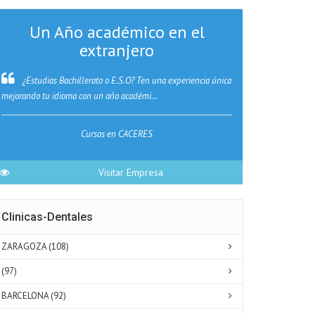
Un Año académico en el
TIS
extranjero
Centro de B
Corporales. Manic
¿Estudias Bachillerato o E.S.O? Ten una experiencia única
mejorando tu idioma con un año académi...
Centro 
Cursos en CACERES
Visitar Empresa
Clinicas-Dentales
ZARAGOZA (108)
(97)
BARCELONA (92)