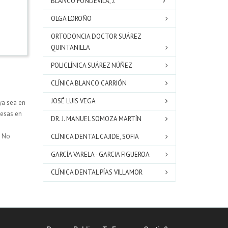
BLANCO FONDEVILA, J.
OLGA LOROÑO
ORTODONCIA DOCTOR SUÁREZ
QUINTANILLA
POLICLÍNICA SUÁREZ NÚÑEZ
CLÍNICA BLANCO CARRIÓN
JOSÉ LUIS VEGA
ya sea en
resas en
DR. J. MANUEL SOMOZA MARTÍN
. No
CLÍNICA DENTAL CAJIDE, SOFIA
GARCÍA VARELA - GARCIA FIGUEROA
CLÍNICA DENTAL PÍAS VILLAMOR