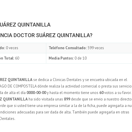
SUÁREZ QUINTANILLA
ODONCIA DOCTOR SUÁREZ QUINTANILLA?
do:
0 veces
Teléfono Consultado:
599 veces
n Total:
60
Media Puntos:
0 de 10
REZ QUINTANILLA
se dedica a Clinicas Dentales y se encuetra ubicada en el
AGO DE COMPOSTELA dónde realiza la actividad comercial o presta sus servicio
a de alta el día
0000-00-00
y hasta el momento tiene unos
60
votos a su favor.
Z QUINTANILLA
ha sido visitada unas
899
desde que se envio a nuestro directo
de que si usted tiene una empresa similar a la de la ficha, puede agregarla a nu
ondiciones adecuadas para ser dada de alta. También puede agregarla en otras
 Dentales.