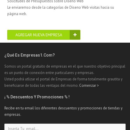
Solicitudes de Presupuestos sobre Diseno Web
Le enviaremso desde la categorías de Diseno Web visitas hacia su
página web.
AGREGAR NUEVA EMPRESA
¿Qué Es Empresas1.com?
Somos un portal gratuito de empresas en el que nuestro objetivo principal
es un punto de conexión entre particulares y empresas.
Usted podrá utlizar el portal de Empresas de forma totalmente grautita y
beneficiarse de todas las ventajas del mismo.
Comenzar >
¡ % Descuentos Y Promociones % !
Recibe en tu email los diferentes descuentos y promociones de tiendas y
empresas.