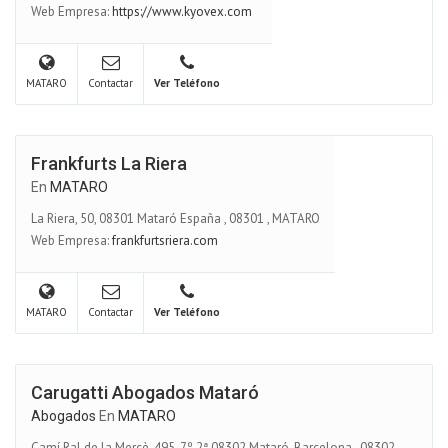
Web Empresa:
https://www.kyovex.com
MATARO
Contactar
Ver Teléfono
Frankfurts La Riera
En
MATARO
La Riera, 50, 08301 Mataró España
,
08301
,
MATARO
Web Empresa:
frankfurtsriera.com
MATARO
Contactar
Ver Teléfono
Carugatti Abogados Mataró
Abogados
En
MATARO
Camí Ral de la Mercè, 495, 7º 2ª 08302 Mataró, Barcelona
,
08302
,