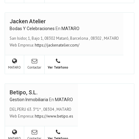
Jacken Atelier
Bodas Y Celebraciones
En
MATARO
San Isidor, 1, Bajo 1, 08302 Mataró, Barcelona
,
08302
,
MATARO
Web Empresa:
https://jackenatelier.com/
MATARO
Contactar
Ver Teléfono
Betipo, S.L.
Gestion Inmobiliaria
En
MATARO
DEL PERU 63. 3º1ª
,
08304
,
MATARO
Web Empresa:
https://www.betipo.es
MATARO
Contactar
Ver Teléfono