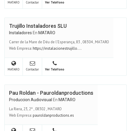
MATARO
Contactar
Ver Teléfono
Trujillo Instaladores SLU
Instaladores
En
MATARO
Carrer de la Mare de Déu de l’Esperança, 83
,
08304
,
MATARO
Web Empresa:
https://instalacionestrujillo....
MATARO
Contactar
Ver Teléfono
Pau Roldan - Pauroldanproductions
Produccion Audiovisual
En
MATARO
La Riera, 23, 2º
,
08302
,
MATARO
Web Empresa:
pauroldanproductions.es