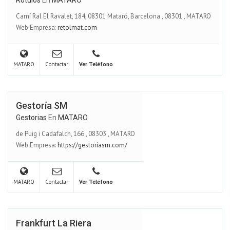
Rotulos
En
MATARO
Camí Ral El Ravalet, 184, 08301 Mataró, Barcelona
,
08301
,
MATARO
Web Empresa:
retolmat.com
MATARO
Contactar
Ver Teléfono
Gestoría SM
Gestorias
En
MATARO
de Puig i Cadafalch, 166
,
08303
,
MATARO
Web Empresa:
https://gestoriasm.com/
MATARO
Contactar
Ver Teléfono
Frankfurt La Riera