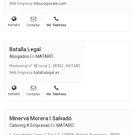
Web Empresa:
tribucorporate.com
MATARO
Contactar
Ver Teléfono
Batalla Legal
Abogados
En
MATARO
Montserrat nº 48 local 2
,
08302
,
MATARO
Web Empresa:
batallalegal.es
MATARO
Contactar
Ver Teléfono
Minerva Morera I Salvadó
Catering A Empresas
En
MATARO
C. Arquebisbe Creus, 1, Esc C 3-2,08301, Mataró, Barcelona
,
08301
,