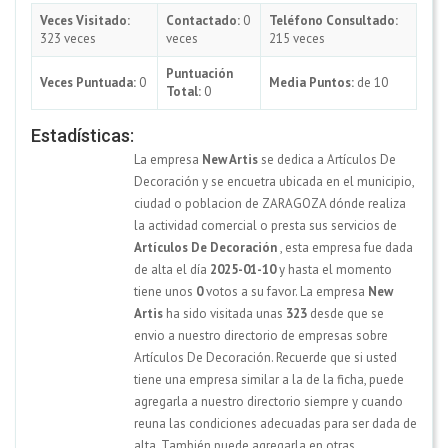
Veces Visitado:
Contactado:
0
Teléfono Consultado:
323 veces
veces
215 veces
Puntuación
Veces Puntuada:
0
Media Puntos:
de 10
Total:
0
Estadísticas:
La empresa
New Artis
se dedica a Artículos De
Decoración y se encuetra ubicada en el municipio,
ciudad o poblacion de ZARAGOZA dónde realiza
la actividad comercial o presta sus servicios de
Artículos De Decoración
, esta empresa fue dada
de alta el día
2025-01-10
y hasta el momento
tiene unos
0
votos a su favor. La empresa
New
Artis
ha sido visitada unas
323
desde que se
envio a nuestro directorio de empresas sobre
Artículos De Decoración. Recuerde que si usted
tiene una empresa similar a la de la ficha, puede
agregarla a nuestro directorio siempre y cuando
reuna las condiciones adecuadas para ser dada de
alta. También puede agregarla en otras