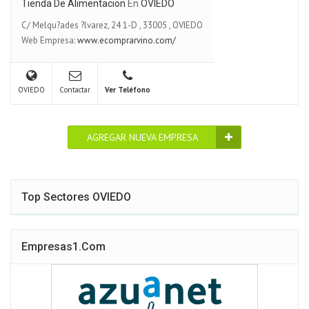
Tienda De Alimentacion
En
OVIEDO
C/ Melqu?ades ?lvarez, 24 1-D
,
33005
,
OVIEDO
Web Empresa:
www.ecomprarvino.com/
OVIEDO
Contactar
Ver Teléfono
AGREGAR NUEVA EMPRESA
Top Sectores OVIEDO
Empresas1.com