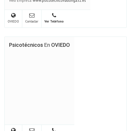
Web Empresa:
www.psicotecnicovadonga32.es
OVIEDO
Contactar
Ver Teléfono
Psicotécnicos
En
OVIEDO