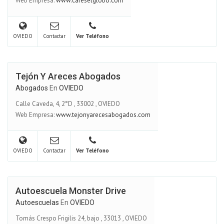
Web Empresa:
www.cafeselglobo.com
OVIEDO
Contactar
Ver Teléfono
Tejón Y Areces Abogados
Abogados
En
OVIEDO
Calle Caveda, 4, 2°D
,
33002
,
OVIEDO
Web Empresa:
www.tejonyarecesabogados.com
OVIEDO
Contactar
Ver Teléfono
Autoescuela Monster Drive
Autoescuelas
En
OVIEDO
Tomás Crespo Frigilis 24, bajo
,
33013
,
OVIEDO