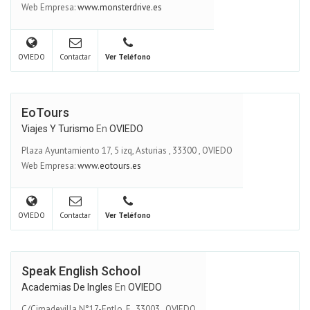
Web Empresa:
www.monsterdrive.es
OVIEDO
Contactar
Ver Teléfono
EoTours
Viajes Y Turismo
En
OVIEDO
Plaza Ayuntamiento 17, 5 izq, Asturias
,
33300
,
OVIEDO
Web Empresa:
www.eotours.es
OVIEDO
Contactar
Ver Teléfono
Speak English School
Academias De Ingles
En
OVIEDO
C/Cimadevilla N°17-Entlo. F
,
33003
,
OVIEDO