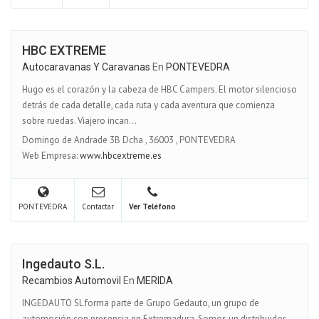
HBC EXTREME
Autocaravanas Y Caravanas
En
PONTEVEDRA
Hugo es el corazón y la cabeza de HBC Campers. El motor silencioso
detrás de cada detalle, cada ruta y cada aventura que comienza
sobre ruedas. Viajero incan...
Domingo de Andrade 3B Dcha
,
36003
,
PONTEVEDRA
Web Empresa:
www.hbcextreme.es
PONTEVEDRA
Contactar
Ver Teléfono
Ingedauto S.L.
Recambios Automovil
En
MERIDA
INGEDAUTO SL forma parte de Grupo Gedauto, un grupo de
automoción con presencia en Extremadura. Somos un distribuidor